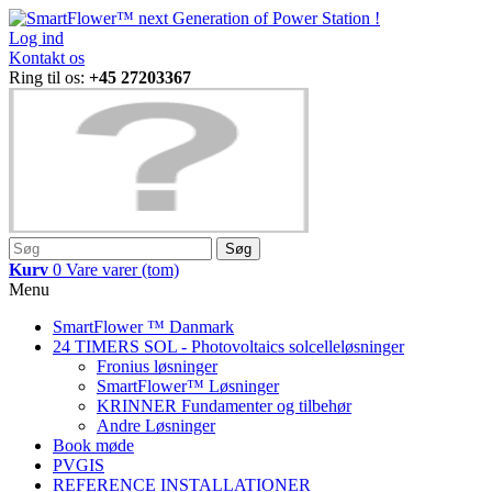
Log ind
Kontakt os
Ring til os:
+45 27203367
Søg
Kurv
0
Vare
varer
(tom)
Menu
SmartFlower ™ Danmark
24 TIMERS SOL - Photovoltaics solcelleløsninger
Fronius løsninger
SmartFlower™ Løsninger
KRINNER Fundamenter og tilbehør
Andre Løsninger
Book møde
PVGIS
REFERENCE INSTALLATIONER