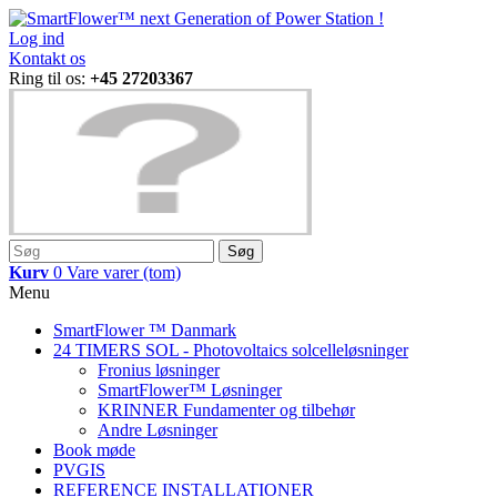
Log ind
Kontakt os
Ring til os:
+45 27203367
Søg
Kurv
0
Vare
varer
(tom)
Menu
SmartFlower ™ Danmark
24 TIMERS SOL - Photovoltaics solcelleløsninger
Fronius løsninger
SmartFlower™ Løsninger
KRINNER Fundamenter og tilbehør
Andre Løsninger
Book møde
PVGIS
REFERENCE INSTALLATIONER