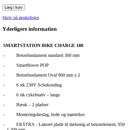
Læg i kurv
Skriv på ønskelisten
Yderligere information
SMARTSTATION BIKE CHARGE 180
-
Betonfundament standard 300 mm
-
Smartflower POP
-
Betonfundament Oval 900 mm x 2
-
6 stk 230V Schukoudtag
-
6 stk cykelstativ – lange
-
Bænk
– 2 pladser
-
Monteringsbeslag, bolte og møntriker
-
EKSTRA
- Lakeret plade til dækning af betonelement, 950
– 1 200 mm.