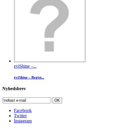
eviShine –...
eviShine – Regist...
Nyhedsbrev
OK
Facebook
Twitter
Instagram