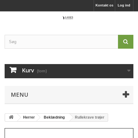
Kontakt os
Log ind
Kurv
(tom)
MENU
Herrer
Beklædning
Rullekrave trøjer