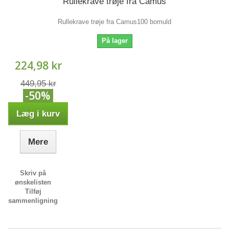
Rullekrave trøje fra Camus
Rullekrave trøje fra Camus100 bomuld
På lager
224,98 kr
449,95 kr
-50%
Læg i kurv
Mere
Skriv på
ønskelisten
Tilføj
sammenligning