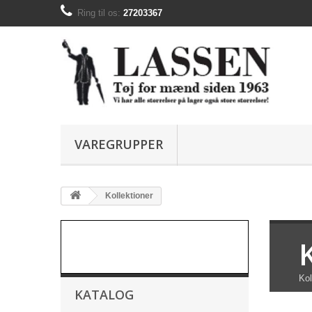
Ring til os:
27203367
VAREGRUPPER
Kollektioner
Kol
KATALOG