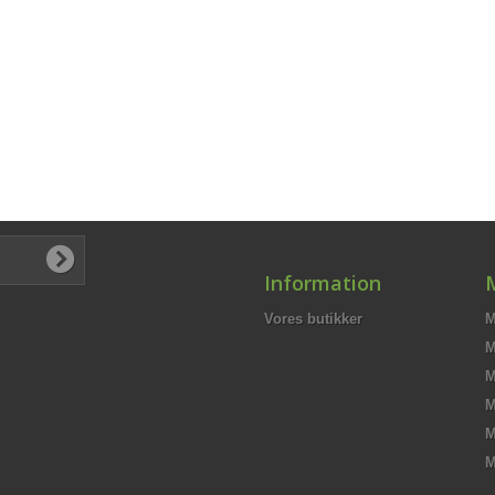
Information
Vores butikker
M
M
M
M
M
M