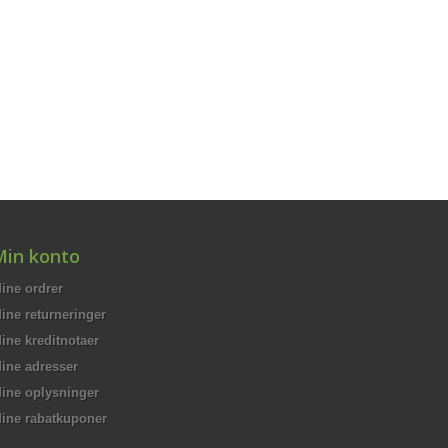
Min konto
ine ordrer
ine returneringer
ine kreditnotaer
ine adresser
ine oplysninger
ine rabatkuponer