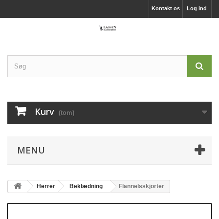
Kontakt os
Log ind
Kurv
(tom)
MENU
Herrer
Beklædning
Flannelsskjorter